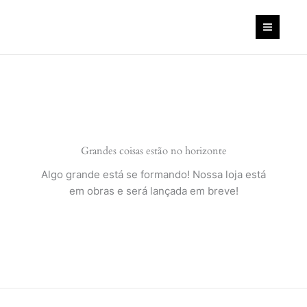
Ir
para
o
conteúdo
Grandes coisas estão no horizonte
Algo grande está se formando! Nossa loja está
em obras e será lançada em breve!