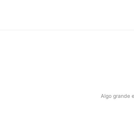
Ir
para
o
conteúdo
Algo grande e