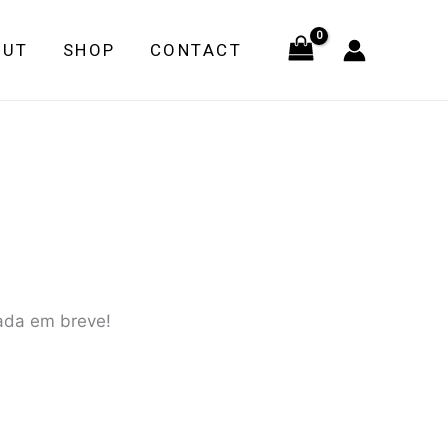
e
OUT
SHOP
CONTACT
çada em breve!